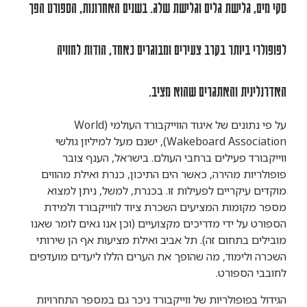
סקי מים, גלישת גלים וגלישת שלג. בשנים האחרונות, הספורט הפך
לפופולרי ביותר בקרב צעירים ומבוגרים כאחד, הודות לחוויה
האדרנלינית והאתגרים שהוא מציב.
על פי נתונים של איגוד הווייקבורד העולמי (World
Wakeboard Association), ישנם מעל למיליון גולשי
ווייקבורד פעילים ברחבי העולם. בישראל, הענף צובר
פופולריות מהירה, כאשר הים התיכון, כנרת ואילת מהווים
מוקדים עיקריים לפעילות זו. בכנרת, למשל, ניתן למצוא
מספר מקומות המציעים השכרת ציוד לווייקבורד ולמידת
הספורט על ידי מדריכים מקצועיים (וכן אנו גאים לומר שאנו
מובילים בתחום זה). תל אביב ואילת מציעות אף הן שירותי
השכרה ולימוד, מה שהופך את הערים הללו ליעדים מועדפים
לחובבי הספורט.
הגידול בפופולריות של ווייקבורד ניכר גם במספר התחרויות