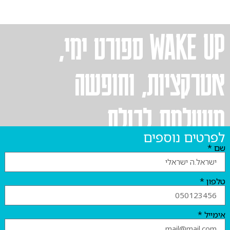
WAKE UP ספורט ימי,
אטרקציות, וחופשה
מושלמת לכולם
פרטים נוספים
ם *
לפון *
ימייל *