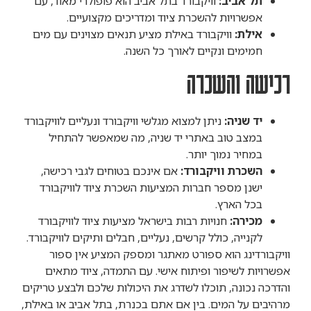
תל אביב:
וויקבורד בתל אביב הוא פופולרי מאוד, עם
אפשרויות להשכרת ציוד ומדריכים מקצועיים.
אילת:
וויקבורד באילת מציע תנאים מצוינים עם מים
חמימים ונקיים לאורך כל השנה.
רכישה והשכרה
יד שניה:
ניתן למצוא מגלשי וויקבורד ונעליים לוויקבורד
במצב טוב באתרי יד שניה, מה שמאפשר להתחיל
במחיר נמוך יותר.
השכרת וויקבורד:
אם אינכם בטוחים לגבי רכישה,
ישנן מספר חברות המציעות השכרת ציוד לוויקבורד
בכל הארץ.
מכירה:
חנויות רבות בישראל מציעות ציוד לוויקבורד
לקנייה, כולל קרשים, נעליים, חבלים ותיקים לוויקבורד.
וויקבורדינג הוא ספורט מאתגר ומספק המציע אין ספור
אפשרויות לשיפור ופיתוח אישי. עם התמדה, ציוד מתאים
והדרכה נכונה, תוכלו לשדרג את היכולות שלכם ולבצע טריקים
מרהיבים על המים. בין אם אתם בכנרת, בתל אביב או באילת,