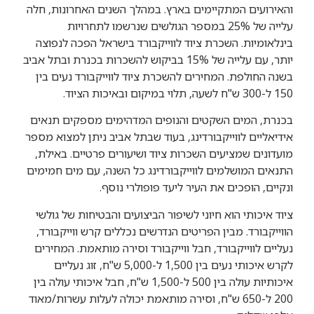
והאירועים המתקיימים בארץ. במהלך השנים האחרונות, חלה
עלייה של 25% במספר הגולשים שנרשמו לתחרויות
בינלאומיות. השכרת ציוד לווייקבורד בישראל הפכה לנפוצה
יותר, עם עלייה של 15% בביקוש להשכרות בכנרת ובתל אביב
בשנה החולפת. המחירים להשכרת ציוד לווייקבורד נעים בין
150 ל-300 ש"ח לשעה, תלוי במיקום ובאיכות הציוד.
בכנרת, המים השקטים והנופים המדהימים מספקים תנאים
אידיאליים לווייקבורדינג, בעוד שבתל אביב ניתן למצוא מספר
מועדונים שמציעים השכרות ציוד ושיעורים פרטיים. באילת,
התנאים המושלמים לווייקבורדינג כל השנה, עם מים חמימים
ונקיים, הופכים את העיר ליעד פופולרי נוסף.
ציוד איכותי הוא חיוני לשיפור הביצועים והבטיחות של גולשי
הווייקבורד. מבין הפריטים הנדרשים נכללים קרש ווייקבורד,
נעליים לווייקבורד, חבל ווייקבורד וסירה מותאמת. המחירים
לקרש איכותי נעים בין 1,500 ל-5,000 ש"ח, זוג נעליים
איכותיות עולה בין 500 ל-1,500 ש"ח, חבל איכותי עולה בין
200 ל-650 ש"ח, וסירה מותאמת יכולה לעלות עשרות/מאוד