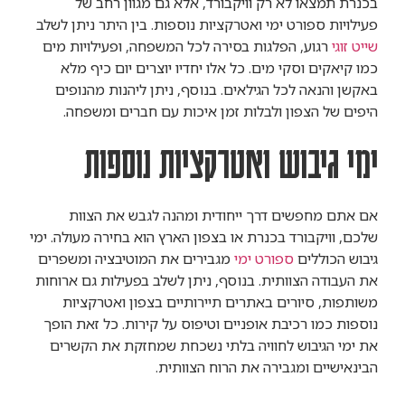
בכנרת תמצאו לא רק וויקבורד, אלא גם מגוון רחב של
פעילויות ספורט ימי ואטרקציות נוספות. בין היתר ניתן לשלב
שייט זוגי
רגוע, הפלגות בסירה לכל המשפחה, ופעילויות מים
כמו קיאקים וסקי מים. כל אלו יחדיו יוצרים יום כיף מלא
באקשן והנאה לכל הגילאים. בנוסף, ניתן ליהנות מהנופים
היפים של הצפון ולבלות זמן איכות עם חברים ומשפחה.
ימי גיבוש ואטרקציות נוספות
אם אתם מחפשים דרך ייחודית ומהנה לגבש את הצוות
שלכם, וויקבורד בכנרת או בצפון הארץ הוא בחירה מעולה. ימי
גיבוש הכוללים
ספורט ימי
מגבירים את המוטיבציה ומשפרים
את העבודה הצוותית. בנוסף, ניתן לשלב בפעילות גם ארוחות
משותפות, סיורים באתרים תיירותיים בצפון ואטרקציות
נוספות כמו רכיבת אופניים וטיפוס על קירות. כל זאת הופך
את ימי הגיבוש לחוויה בלתי נשכחת שמחזקת את הקשרים
הבינאישיים ומגבירה את הרוח הצוותית.