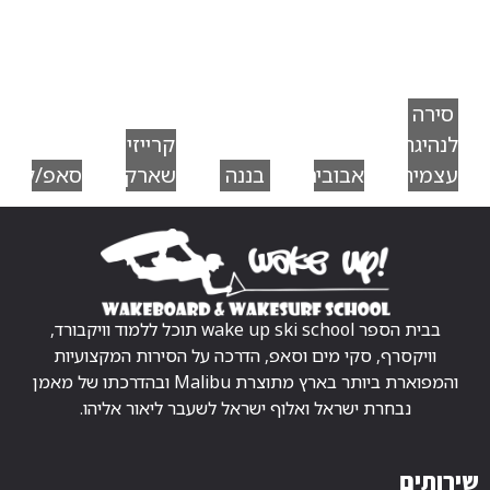
סירה
לנהיגה
קרייזי
עצמית
אבובים
בננה
שארק
סאפ/קיאק
בבית הספר wake up ski school תוכל ללמוד וויקבורד,
וויקסרף, סקי מים וסאפ, הדרכה על הסירות המקצועיות
והמפוארת ביותר בארץ מתוצרת Malibu ובהדרכתו של מאמן
נבחרת ישראל ואלוף ישראל לשעבר ליאור אליהו.
שירותים