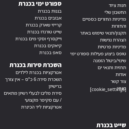
ספורט ימי בכנרת
חנות ציוד
בננות בכנרת
החשבון שלי
אבובים בכנרת
מדיניות החזרים כספיים
קרייזי שארק בכנרת
והחזרות
שייט טורנדו בכנרת
תקנון/תנאי שימוש באתר
וייקסרף וסקי מים בכנרת
הצהרת נגישות
קיאקים בכנרת
מדיניות פרטיות
סאפ בכנרת
טופס ביצוע פעילות ספורט ימי
שינוי/ביטול הזמנה
השכרת סירות בכנרת
תחזית ותנאי ים
אטרקציות בכנרת לילדים
אודות
השכרת סירה 6 כ"ס – אין צורך
צור קשר
ברישיון
מגזין
[cookie_settings]
סירת מליבו לבעלי רשיון מתאים
/ עם סקיפר מקצועי
אטרקציות ליד הכינרת
שייט בכנרת