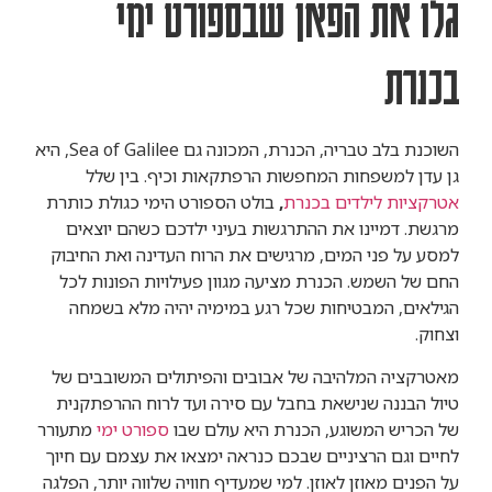
גלו את הפאן שבספורט ימי
בכנרת
השוכנת בלב טבריה, הכנרת, המכונה גם Sea of ​​Galilee, היא
גן עדן למשפחות המחפשות הרפתקאות וכיף. בין שלל
אטרקציות לילדים בכנרת
,
בולט הספורט הימי כגולת כותרת
מרגשת. דמיינו את ההתרגשות בעיני ילדכם כשהם יוצאים
למסע על פני המים, מרגישים את הרוח העדינה ואת החיבוק
החם של השמש. הכנרת מציעה מגוון פעילויות הפונות לכל
הגילאים, המבטיחות שכל רגע במימיה יהיה מלא בשמחה
וצחוק.
מאטרקציה המלהיבה של אבובים והפיתולים המשובבים של
טיול הבננה שנישאת בחבל עם סירה ועד לרוח ההרפתקנית
של הכריש המשוגע, הכנרת היא עולם שבו
ספורט ימי
מתעורר
לחיים וגם הרציניים שבכם כנראה ימצאו את עצמם עם חיוך
על הפנים מאוזן לאוזן. למי שמעדיף חוויה שלווה יותר, הפלגה