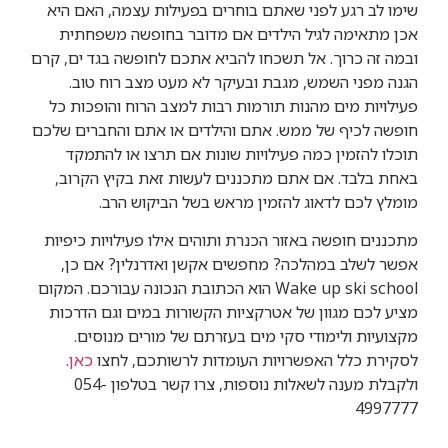
שימו לב רגע לפני שאתם בוחרים בפעילות עצמה, האם היא
אכן מתאימה לגיל הילדים אם מדובר בחופשה משפחתית
ובמה זה כרוך. אל תשכחו להביא אתכם לחופשה בגד ים, קרם
הגנה מפני השמש, מגבת ובעיקר לא מעט מצב רוח טוב.
פעילויות מים מהנות תורמות רבות למצב הרוח והופכות כל
חופשה לכיף של ממש. אתם והילדים או אתם והחברים שלכם
תוכלו להזמין כמה פעילויות שונות אם תרצו או להתמקד
באחת בלבד. אם אתם מתכננים לעשות זאת בקיץ הקרוב,
מומלץ לכם לדאוג להזמין מראש בשל הביקוש הרב.
מתכננים חופשה באזור הכנרת ותוהים אילו פעילויות כיפיות
אפשר לשלב במהלכה? מחפשים אקשן ואדרנלין? אם כן,
Wake up ski school הוא הכתובת הנכונה עבורכם. המקום
מציע לכם מגוון של אטרקציות הקשורות במים וגם הדרכות
מקצועיות ולימודי סקי מים בעזרתם של מורים מנוסים.
לסקירת כלל האפשרויות העומדות לרשותכם, לחצו
כאן
.
ולקבלת מענה לשאלות נוספות, צרו קשר בטלפון 054-
4997777