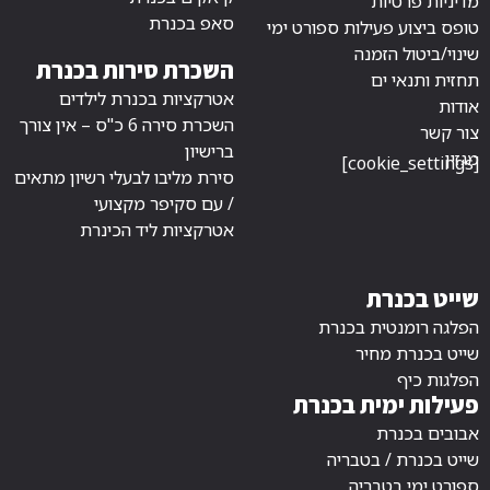
מדיניות פרטיות
סאפ בכנרת
טופס ביצוע פעילות ספורט ימי
שינוי/ביטול הזמנה
השכרת סירות בכנרת
תחזית ותנאי ים
אטרקציות בכנרת לילדים
אודות
השכרת סירה 6 כ"ס – אין צורך
צור קשר
ברישיון
מגזין
[cookie_settings]
סירת מליבו לבעלי רשיון מתאים
/ עם סקיפר מקצועי
אטרקציות ליד הכינרת
שייט בכנרת
הפלגה רומנטית בכנרת
שייט בכנרת מחיר
הפלגות כיף
פעילות ימית בכנרת
אבובים בכנרת
שייט בכנרת / בטבריה
ספורט ימי בטבריה