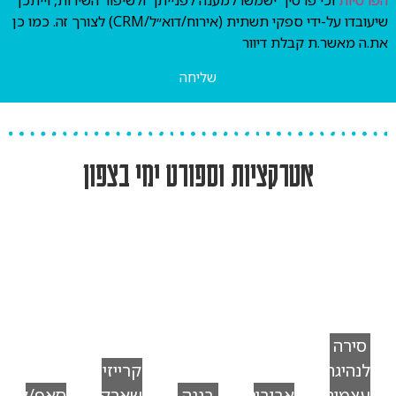
שיעובדו על-ידי ספקי תשתית (אירוח/דוא״ל/CRM) לצורך זה. כמו כן
את.ה מאשר.ת קבלת דיוור
שליחה
אטרקציות וספורט ימי בצפון
סירה
לנהיגה
קרייזי
עצמית
אבובים
בננה
שארק
סאפ/קיאק