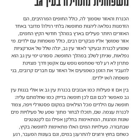
משפחתית מתחילה בעין גב
הכנרת והאזור שסמוך לה, כולל החופים המרהיבים, הם
הזדמנות נפלאה ליהנות מחופשה בלתי רגילה! מדובר באחד
האזורים היותר פעילים בארץ במהלך חודשי הקיץ החמים,
אזור שמושך אליו מבקרים רבים, כולל משפחות עם ילדים. מי
שמגיע לכנרת ובעיקר לאזור עין גב, יגלה שלל של אטרקציות
נפלאות, שניתן לשלב במהלך החופשה. ספורט ימי עין גב הוא
פתרון לא רע למי שמחפש נופש עם אקשן ודרך מצוינת
להעביר את הזמן כשמגיעים אל האזור עם חברים קרובים, בני
משפחה ו/או ילדים.
בין אם זו פעילות כמו אבובים בכנרת עין גב או אולי בננות עין
גב מאפשר לכם וגם לכן חופשה בדיוק כמו שחלמתם עליה:
חופשה עם הילדים מכל הגילאים במקום פסטורלי ויפה, צמוד
לכנרת עצמה. שם, תוכלו לבחור מתוך שפע של פעילויות מים
שונות ומהנות, המתאימות בחלקן אפילו גם לקטנטנים
שבחבורה. פעילויות המים האלו מתאימות לחופשה בקיץ,
כשחם בחוץ ורוצים להתרענן במים, וגם בעונות המעבר, רגע