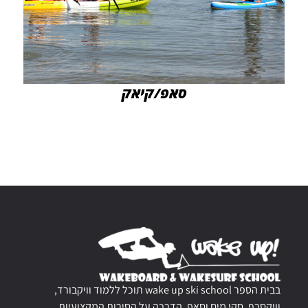
סאפ/קיאק
בבית הספר wake up ski school תוכל ללמוד וויקבורד,
וויקסרף, סקי מים וסאפ, הדרכה על הסירות המקצועיות