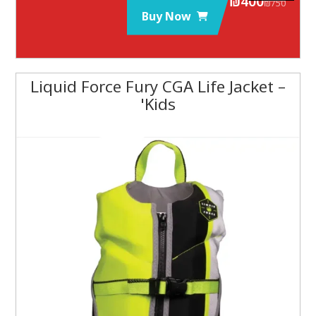
₪
400
₪
750
Buy Now
Liquid Force Fury CGA Life Jacket –
Kids'