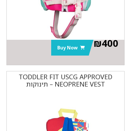
₪
400
Buy Now
TODDLER FIT USCG APPROVED
NEOPRENE VEST – תינוקות