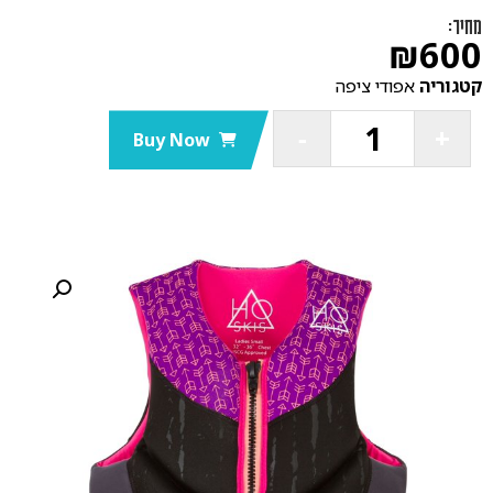
מחיר:
₪
600
קטגוריה
אפודי ציפה
−
+
Buy Now