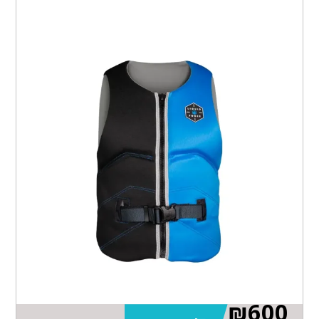
₪
600