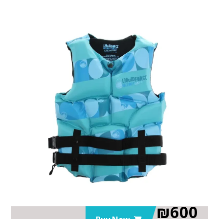
₪
600