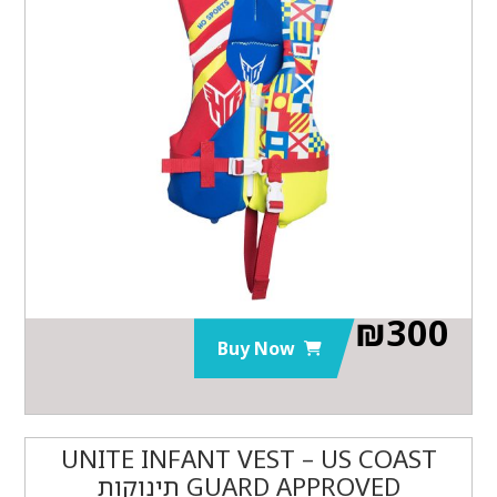
₪
300
Buy Now
UNITE INFANT VEST – US COAST
GUARD APPROVED תינוקות