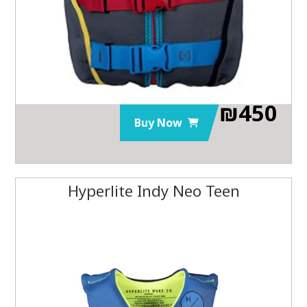
₪
450
Buy Now
Hyperlite Indy Neo Teen