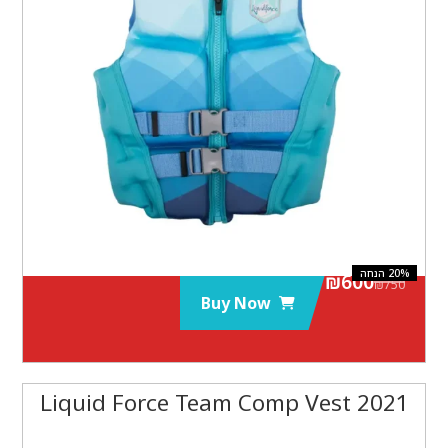
₪
600
₪
750
Buy Now
2021 Liquid Force Team Comp Vest‏